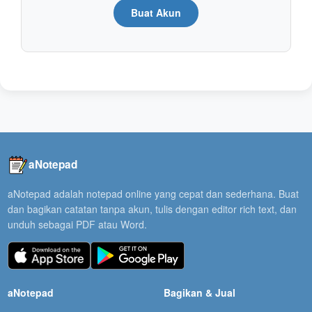
Buat Akun
aNotepad
aNotepad adalah notepad online yang cepat dan sederhana. Buat
dan bagikan catatan tanpa akun, tulis dengan editor rich text, dan
unduh sebagai PDF atau Word.
aNotepad
Bagikan & Jual