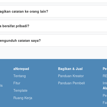
gikan catatan ke orang lain?
 bersifat pribadi?
mengunduh catatan saya?
aNotepad
Bagikan & Jual
P
Tentang
Panduan Kreator
RE
Fitur
Panduan Pembeli
In
is
Al
Template
u
Pe
Ruang Kerja
Fa