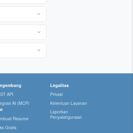
engembang
Legalitas
ST API
Privasi
tegrasi AI (MCP)
Ketentuan Layanan
at
Laporkan
Penyalahgunaan
mbuat Resume
ks Gratis