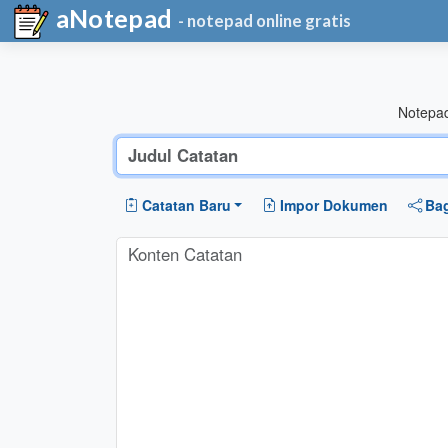
aNotepad
- notepad online gratis
Notepad
Catatan Baru
Impor Dokumen
Ba