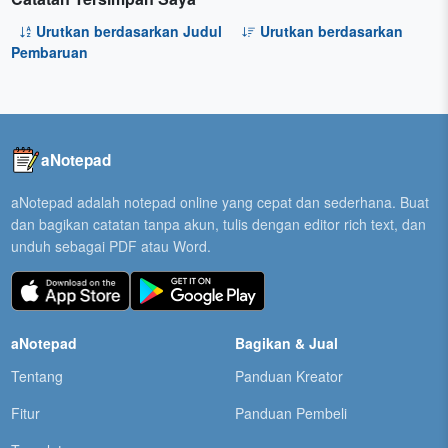
Urutkan berdasarkan Judul
Urutkan berdasarkan
Pembaruan
aNotepad
aNotepad adalah notepad online yang cepat dan sederhana. Buat
dan bagikan catatan tanpa akun, tulis dengan editor rich text, dan
unduh sebagai PDF atau Word.
aNotepad
Bagikan & Jual
Tentang
Panduan Kreator
Fitur
Panduan Pembeli