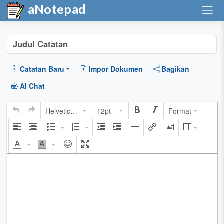
aNotepad
Catatan Baru
Impor Dokumen
Bagikan
AI Chat
Helvetica Neue
12pt
Format