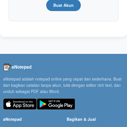
Buat Akun
aNotepad
aNotepad adalah notepad online yang cepat dan sederhana. Buat
dan bagikan catatan tanpa akun, tulis dengan editor rich text, dan
unduh sebagai PDF atau Word.
aNotepad
Bagikan & Jual