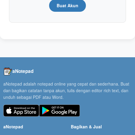
Buat Akun
aNotepad
aNotepad adalah notepad online yang cepat dan sederhana. Buat
dan bagikan catatan tanpa akun, tulis dengan editor rich text, dan
unduh sebagai PDF atau Word.
aNotepad
Bagikan & Jual