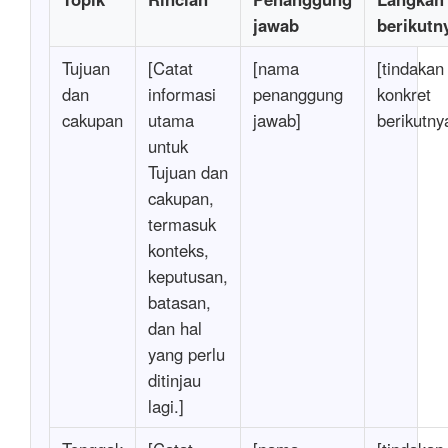
jawab
berikutn
Tujuan
[Catat
[nama
[tindakan
dan
informasi
penanggung
konkret
cakupan
utama
jawab]
berikutny
untuk
Tujuan dan
cakupan,
termasuk
konteks,
keputusan,
batasan,
dan hal
yang perlu
ditinjau
lagi.]