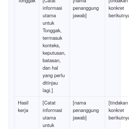
Tonggak
[Catat
[nama
[tindakan
informasi
penanggung
konkret
utama
jawab]
berikutny
untuk
Tonggak,
termasuk
konteks,
keputusan,
batasan,
dan hal
yang perlu
ditinjau
lagi.]
Hasil
[Catat
[nama
[tindakan
kerja
informasi
penanggung
konkret
utama
jawab]
berikutny
untuk