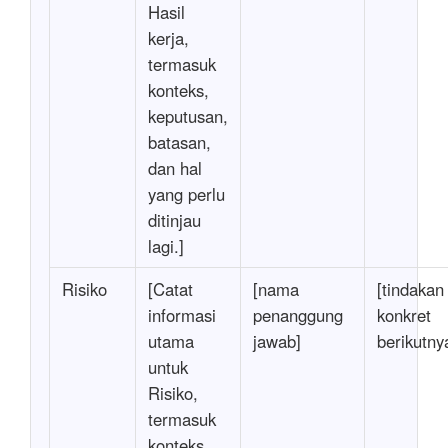
Hasil
kerja,
termasuk
konteks,
keputusan,
batasan,
dan hal
yang perlu
ditinjau
lagi.]
Risiko
[Catat
[nama
[tindakan
informasi
penanggung
konkret
utama
jawab]
berikutny
untuk
Risiko,
termasuk
konteks,