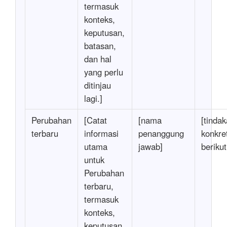
termasuk
konteks,
keputusan,
batasan,
dan hal
yang perlu
ditinjau
lagi.]
Perubahan
[Catat
[nama
[tinda
terbaru
informasi
penanggung
konkre
utama
jawab]
beriku
untuk
Perubahan
terbaru,
termasuk
konteks,
keputusan,