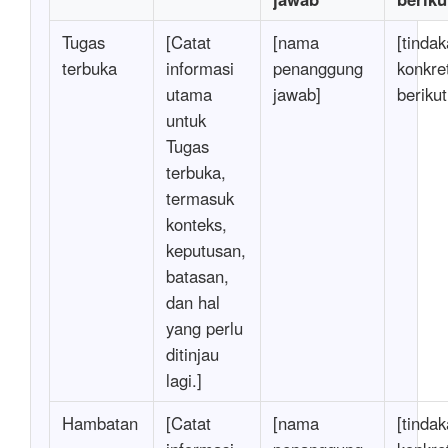
Tugas
[Catat
[nama
[tinda
terbuka
informasi
penanggung
konkre
utama
jawab]
beriku
untuk
Tugas
terbuka,
termasuk
konteks,
keputusan,
batasan,
dan hal
yang perlu
ditinjau
lagi.]
Hambatan
[Catat
[nama
[tinda