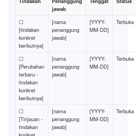
Tindakan
Penanggung
Tenggat
Status
jawab
☐
[nama
[YYYY-
Terbuka
[tindakan
penanggung
MM-DD]
konkret
jawab]
berikutnya]
☐
[nama
[YYYY-
Terbuka
[Perubahan
penanggung
MM-DD]
terbaru -
jawab]
tindakan
konkret
berikutnya]
☐
[nama
[YYYY-
Terbuka
[Tinjauan -
penanggung
MM-DD]
tindakan
jawab]
konkret