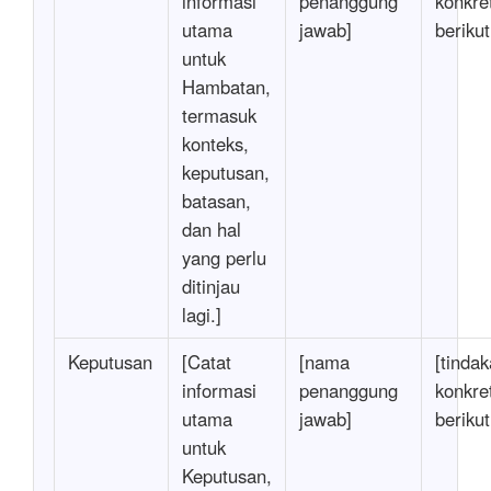
informasi
penanggung
konkre
utama
jawab]
beriku
untuk
Hambatan,
termasuk
konteks,
keputusan,
batasan,
dan hal
yang perlu
ditinjau
lagi.]
Keputusan
[Catat
[nama
[tinda
informasi
penanggung
konkre
utama
jawab]
beriku
untuk
Keputusan,