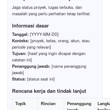
Jaga status proyek, tugas terbuka, dan
masalah yang perlu perhatian tetap terlihat.
Informasi dasar
Tanggal:
[YYYY-MM-DD]
Konteks:
[proyek, kelas, orang, akun, atau
periode yang relevan]
Tujuan:
[hasil yang ingin dicapai dengan
catatan ini]
Penanggung jawab:
[nama penanggung
jawab]
Status:
[status saat ini]
Rencana kerja dan tindak lanjut
Topik
Rincian
Penanggung
Langk
jawab
beriku