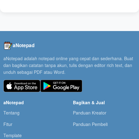
aNotepad
aNotepad adalah notepad online yang cepat dan sederhana. Buat
dan bagikan catatan tanpa akun, tulis dengan editor rich text, dan
unduh sebagai PDF atau Word.
aNotepad
Bagikan & Jual
Tentang
Panduan Kreator
Fitur
Panduan Pembeli
Template