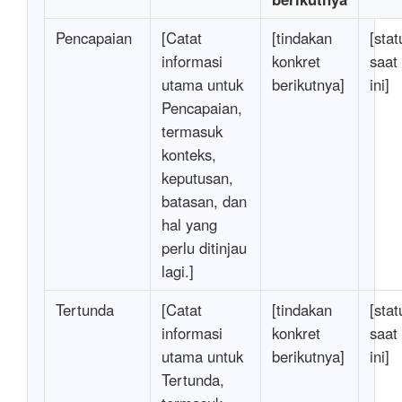
Pencapaian
[Catat
[tindakan
[stat
informasi
konkret
saat
utama untuk
berikutnya]
ini]
Pencapaian,
termasuk
konteks,
keputusan,
batasan, dan
hal yang
perlu ditinjau
lagi.]
Tertunda
[Catat
[tindakan
[stat
informasi
konkret
saat
utama untuk
berikutnya]
ini]
Tertunda,