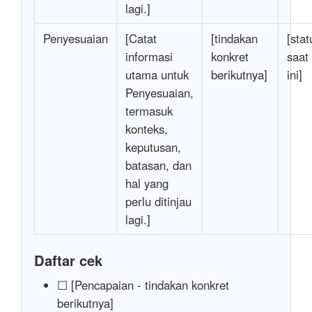
lagi.]
Penyesuaian
[Catat
[tindakan
[stat
informasi
konkret
saat
utama untuk
berikutnya]
ini]
Penyesuaian,
termasuk
konteks,
keputusan,
batasan, dan
hal yang
perlu ditinjau
lagi.]
Daftar cek
☐ [Pencapaian - tindakan konkret
berikutnya]