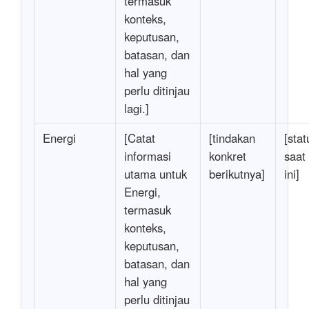
termasuk
konteks,
keputusan,
batasan, dan
hal yang
perlu ditinjau
lagi.]
Energi
[Catat
[tindakan
[stat
informasi
konkret
saat
utama untuk
berikutnya]
ini]
Energi,
termasuk
konteks,
keputusan,
batasan, dan
hal yang
perlu ditinjau