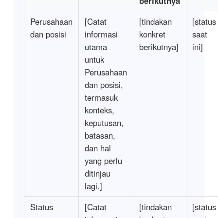
berikutnya
Perusahaan
[Catat
[tindakan
[status
dan posisi
informasi
konkret
saat
utama
berikutnya]
ini]
untuk
Perusahaan
dan posisi,
termasuk
konteks,
keputusan,
batasan,
dan hal
yang perlu
ditinjau
lagi.]
Status
[Catat
[tindakan
[status