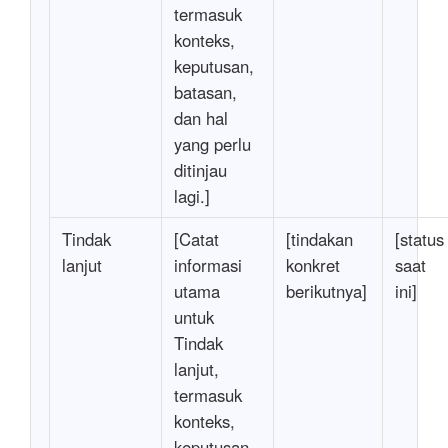
termasuk
konteks,
keputusan,
batasan,
dan hal
yang perlu
ditinjau
lagi.]
Tindak
[Catat
[tindakan
[status
lanjut
informasi
konkret
saat
utama
berikutnya]
ini]
untuk
Tindak
lanjut,
termasuk
konteks,
keputusan,