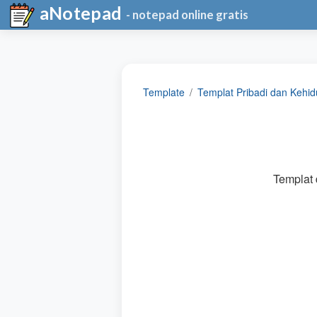
aNotepad
- notepad online gratis
Template
Templat Pribadi dan Kehid
Templat d