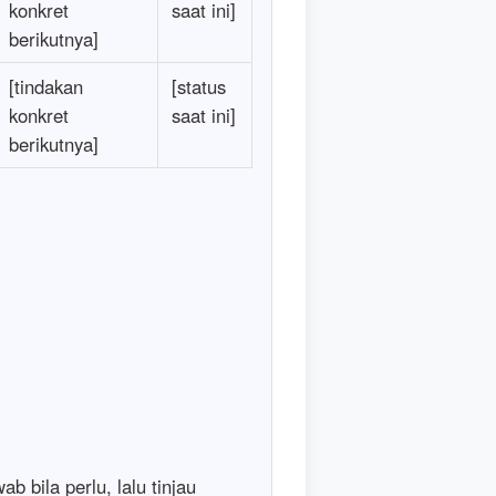
konkret
saat ini]
berikutnya]
[tindakan
[status
konkret
saat ini]
berikutnya]
b bila perlu, lalu tinjau