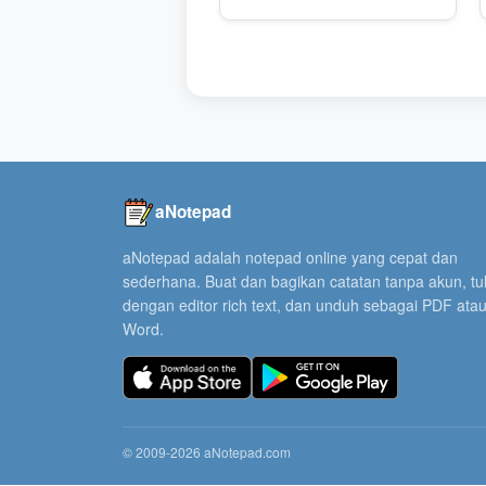
aNotepad
aNotepad adalah notepad online yang cepat dan
sederhana. Buat dan bagikan catatan tanpa akun, tul
dengan editor rich text, dan unduh sebagai PDF ata
Word.
© 2009-2026 aNotepad.com