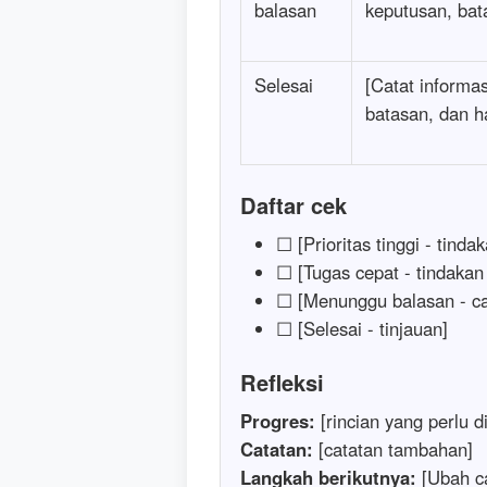
balasan
keputusan, bata
Selesai
[Catat informa
batasan, dan ha
Daftar cek
☐ [Prioritas tinggi - tinda
☐ [Tugas cepat - tindakan
☐ [Menunggu balasan - c
☐ [Selesai - tinjauan]
Refleksi
Progres:
[rincian yang perlu di
Catatan:
[catatan tambahan]
Langkah berikutnya:
[Ubah ca