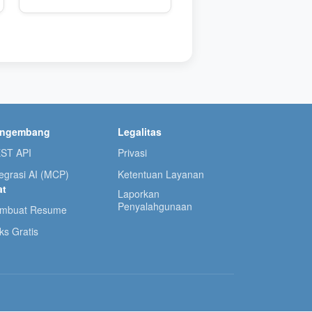
engembang
Legalitas
ST API
Privasi
tegrasi AI (MCP)
Ketentuan Layanan
at
Laporkan
Penyalahgunaan
mbuat Resume
ks Gratis