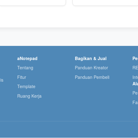
aNotepad
Bagikan & Jual
P
Tentang
Panduan Kreator
RE
Fitur
Panduan Pembeli
In
is
Al
Template
u
Pe
Ruang Kerja
Fa